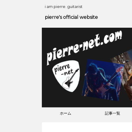
i am pierre. guitarist
pierre's official website
ホーム
記事一覧