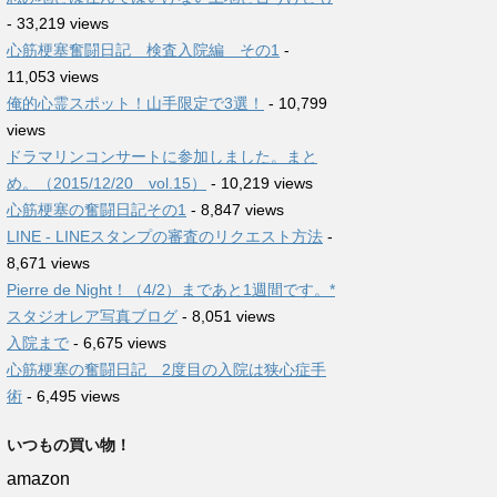
- 33,219 views
心筋梗塞奮闘日記 検査入院編 その1
-
11,053 views
俺的心霊スポット！山手限定で3選！
- 10,799
views
ドラマリンコンサートに参加しました。まと
め。（2015/12/20 vol.15）
- 10,219 views
心筋梗塞の奮闘日記その1
- 8,847 views
LINE - LINEスタンプの審査のリクエスト方法
-
8,671 views
Pierre de Night！（4/2）まであと1週間です。*
スタジオレア写真ブログ
- 8,051 views
入院まで
- 6,675 views
心筋梗塞の奮闘日記 2度目の入院は狭心症手
術
- 6,495 views
いつもの買い物！
amazon