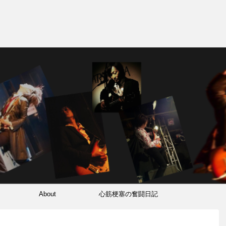
About
心筋梗塞の奮闘日記