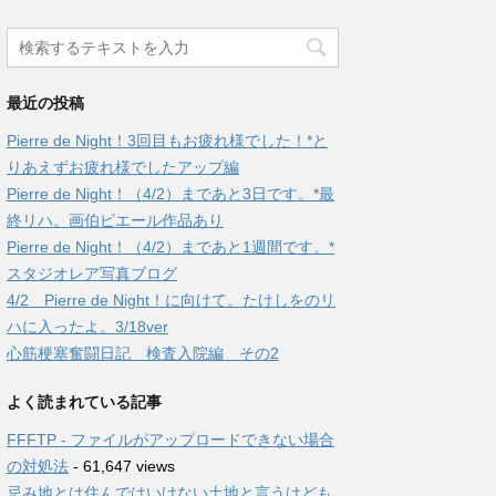
最近の投稿
Pierre de Night！3回目もお疲れ様でした！*と
りあえずお疲れ様でしたアップ編
Pierre de Night！（4/2）まであと3日です。*最
終リハ。画伯ピエール作品あり
Pierre de Night！（4/2）まであと1週間です。*
スタジオレア写真ブログ
4/2 Pierre de Night！に向けて。たけしをのリ
ハに入ったよ。3/18ver
心筋梗塞奮闘日記 検査入院編 その2
よく読まれている記事
FFFTP - ファイルがアップロードできない場合
の対処法
- 61,647 views
忌み地とは住んではいけない土地と言うけども