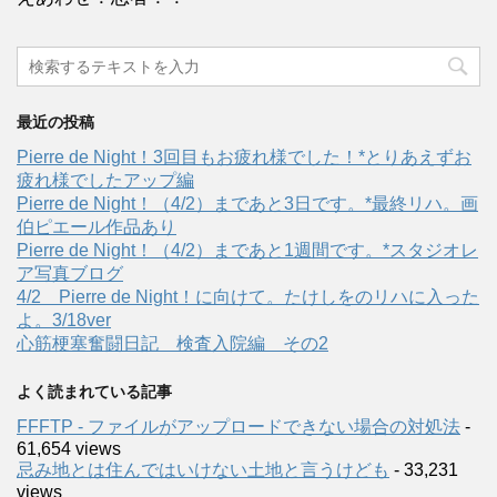
最近の投稿
Pierre de Night！3回目もお疲れ様でした！*とりあえずお
疲れ様でしたアップ編
Pierre de Night！（4/2）まであと3日です。*最終リハ。画
伯ピエール作品あり
Pierre de Night！（4/2）まであと1週間です。*スタジオレ
ア写真ブログ
4/2 Pierre de Night！に向けて。たけしをのリハに入った
よ。3/18ver
心筋梗塞奮闘日記 検査入院編 その2
よく読まれている記事
FFFTP - ファイルがアップロードできない場合の対処法
-
61,654 views
忌み地とは住んではいけない土地と言うけども
- 33,231
views