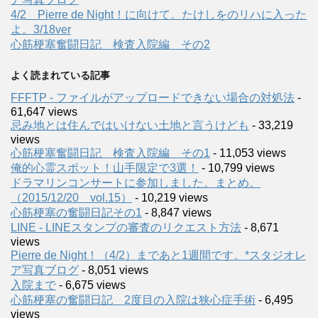
4/2 Pierre de Night！に向けて。たけしをのリハに入った
よ。3/18ver
心筋梗塞奮闘日記 検査入院編 その2
よく読まれている記事
FFFTP - ファイルがアップロードできない場合の対処法
-
61,647 views
忌み地とは住んではいけない土地と言うけども
- 33,219
views
心筋梗塞奮闘日記 検査入院編 その1
- 11,053 views
俺的心霊スポット！山手限定で3選！
- 10,799 views
ドラマリンコンサートに参加しました。まとめ。
（2015/12/20 vol.15）
- 10,219 views
心筋梗塞の奮闘日記その1
- 8,847 views
LINE - LINEスタンプの審査のリクエスト方法
- 8,671
views
Pierre de Night！（4/2）まであと1週間です。*スタジオレ
ア写真ブログ
- 8,051 views
入院まで
- 6,675 views
心筋梗塞の奮闘日記 2度目の入院は狭心症手術
- 6,495
views