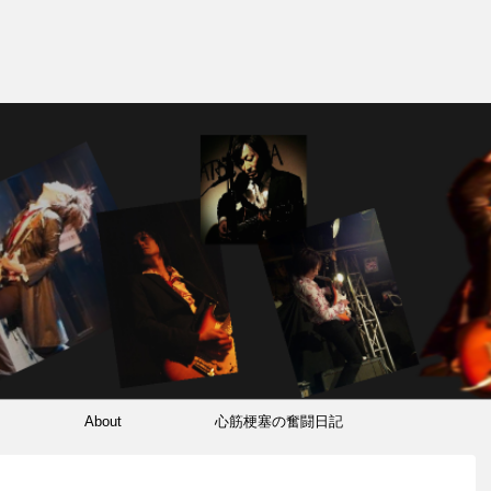
About
心筋梗塞の奮闘日記