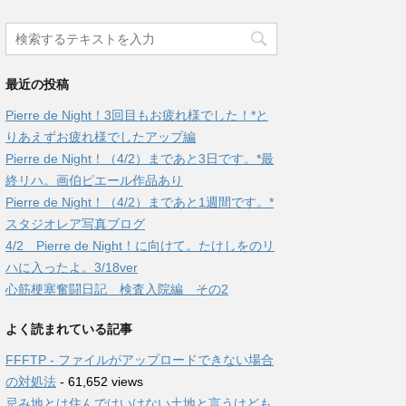
最近の投稿
Pierre de Night！3回目もお疲れ様でした！*と
りあえずお疲れ様でしたアップ編
Pierre de Night！（4/2）まであと3日です。*最
終リハ。画伯ピエール作品あり
Pierre de Night！（4/2）まであと1週間です。*
スタジオレア写真ブログ
4/2 Pierre de Night！に向けて。たけしをのリ
ハに入ったよ。3/18ver
心筋梗塞奮闘日記 検査入院編 その2
よく読まれている記事
FFFTP - ファイルがアップロードできない場合
の対処法
- 61,652 views
忌み地とは住んではいけない土地と言うけども