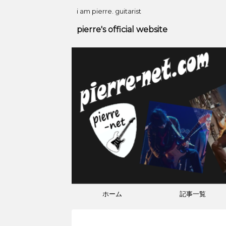
i am pierre. guitarist
pierre's official website
ホーム
記事一覧