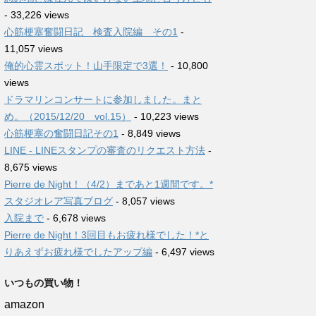
- 33,226 views
心筋梗塞奮闘日記 検査入院編 その1
-
11,057 views
俺的心霊スポット！山手限定で3選！
- 10,800
views
ドラマリンコンサートに参加しました。まと
め。（2015/12/20 vol.15）
- 10,223 views
心筋梗塞の奮闘日記その1
- 8,849 views
LINE - LINEスタンプの審査のリクエスト方法
-
8,675 views
Pierre de Night！（4/2）まであと1週間です。*
スタジオレア写真ブログ
- 8,057 views
入院まで
- 6,678 views
Pierre de Night！3回目もお疲れ様でした！*と
りあえずお疲れ様でしたアップ編
- 6,497 views
いつもの買い物！
amazon