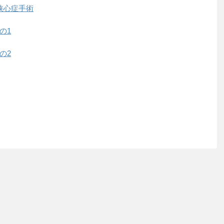
狭心症手術
の1
の2